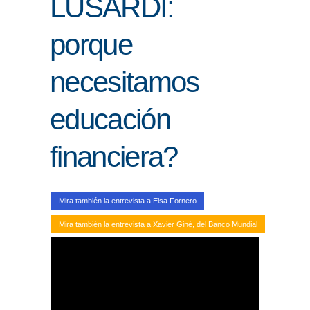
LUSARDI:
ENLACES
porque
IEF
necesitamos
NOSOTROS
educación
financiera?
Mira también la entrevista a Elsa Fornero
Mira también la entrevista a Xavier Giné, del Banco Mundial