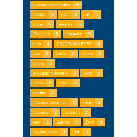
economía doméstica
9
europa
8
pisa
8
UK
7
cnmv
6
inversor
6
Educació
5
jubilación
5
efpa
4
PROGRAMA EFEC
4
app
3
català
3
dinero
3
diners
3
educació financiera
2
nens
2
niños
2
crèdit
2
crédito
2
finances personals
2
crisis
2
hipoteca
2
research
2
web
2
Agenda
1
Debt
1
payday loans
1
cine
1