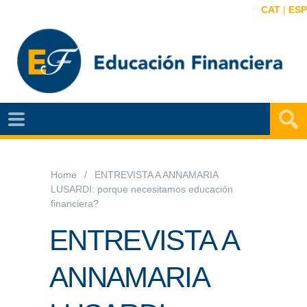
CAT
|
ESP
EF
NOTÍCIAS
VIDEOS
Home
ENTREVISTA A ANNAMARIA
LUSARDI: porque necesitamos educación
EF
financiera?
MAPA
ENTREVISTA A
AGENDA
ANNAMARIA
PUBLICACIONES
EF