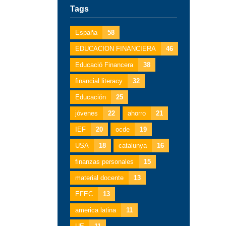
Tags
España
58
EDUCACION FINANCIERA
46
Educació Financera
38
financial literacy
32
Educación
25
jóvenes
22
ahorro
21
IEF
20
ocde
19
USA
18
catalunya
16
finanzas personales
15
material docente
13
EFEC
13
america latina
11