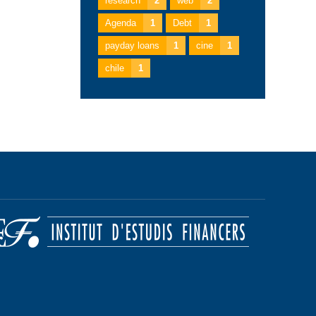
research
2
web
2
Agenda
1
Debt
1
payday loans
1
cine
1
chile
1