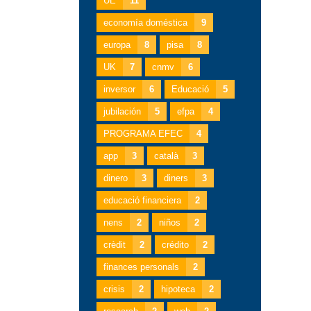
UE
11
economía doméstica
9
europa
8
pisa
8
UK
7
cnmv
6
inversor
6
Educació
5
jubilación
5
efpa
4
PROGRAMA EFEC
4
app
3
català
3
dinero
3
diners
3
educació financiera
2
nens
2
niños
2
crèdit
2
crédito
2
finances personals
2
crisis
2
hipoteca
2