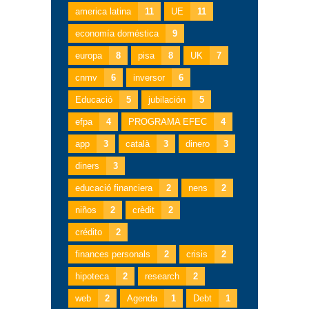
america latina
11
UE
11
economía doméstica
9
europa
8
pisa
8
UK
7
cnmv
6
inversor
6
Educació
5
jubilación
5
efpa
4
PROGRAMA EFEC
4
app
3
català
3
dinero
3
diners
3
educació financiera
2
nens
2
niños
2
crèdit
2
crédito
2
finances personals
2
crisis
2
hipoteca
2
research
2
web
2
Agenda
1
Debt
1