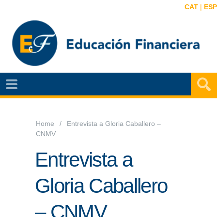
CAT
|
ESP
EF
NOTÍCIAS
VIDEOS
Home
Entrevista a Gloria Caballero –
CNMV
EF
MAPA
Entrevista a
AGENDA
Gloria Caballero
PUBLICACIONES
– CNMV
EF