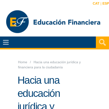
CAT
|
ESP
EF
NOTÍCIAS
VIDEOS
Home
Hacia una educación jurídica y
financiera para la ciudadanía
EF
MAPA
Hacia una
AGENDA
educación
PUBLICACIONES
jurídica y
EF