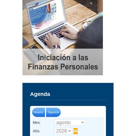
Agenda
Anterior
Siguiente
Mes:
Año: