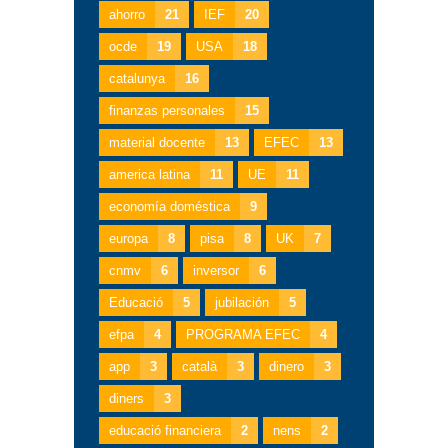
ahorro
21
IEF
20
ocde
19
USA
18
catalunya
16
finanzas personales
15
material docente
13
EFEC
13
america latina
11
UE
11
economía doméstica
9
europa
8
pisa
8
UK
7
cnmv
6
inversor
6
Educació
5
jubilación
5
efpa
4
PROGRAMA EFEC
4
app
3
català
3
dinero
3
diners
3
educació financiera
2
nens
2