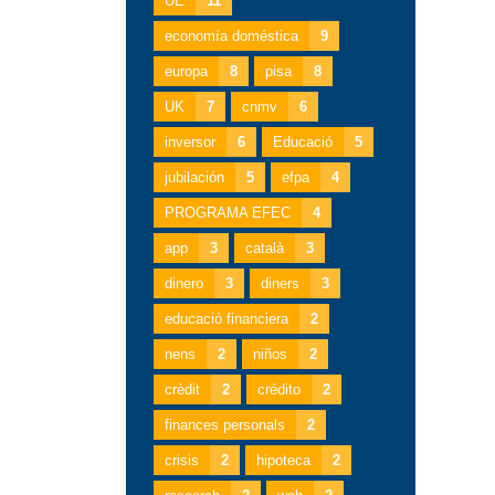
UE
11
economía doméstica
9
europa
8
pisa
8
UK
7
cnmv
6
inversor
6
Educació
5
jubilación
5
efpa
4
PROGRAMA EFEC
4
app
3
català
3
dinero
3
diners
3
educació financiera
2
nens
2
niños
2
crèdit
2
crédito
2
finances personals
2
crisis
2
hipoteca
2