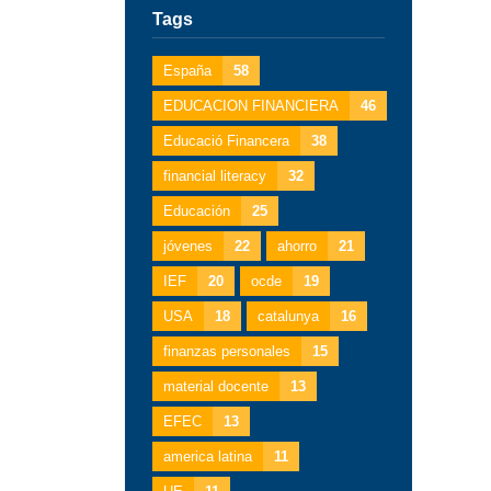
Tags
España
58
EDUCACION FINANCIERA
46
Educació Financera
38
financial literacy
32
Educación
25
jóvenes
22
ahorro
21
IEF
20
ocde
19
USA
18
catalunya
16
finanzas personales
15
material docente
13
EFEC
13
america latina
11