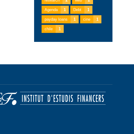
research
2
web
2
Agenda
1
Debt
1
payday loans
1
cine
1
chile
1