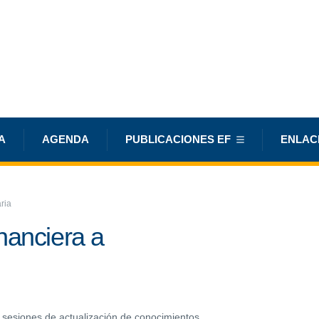
A
AGENDA
PUBLICACIONES EF
ENLAC
ria
nanciera a
 sesiones de actualización de conocimientos