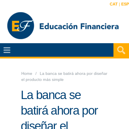
CAT
|
ESP
EF
NOTÍCIAS
VIDEOS
Home
La banca se batirá ahora por diseñar
el producto más simple
EF
MAPA
La banca se
AGENDA
batirá ahora por
PUBLICACIONES
diseñar el
EF