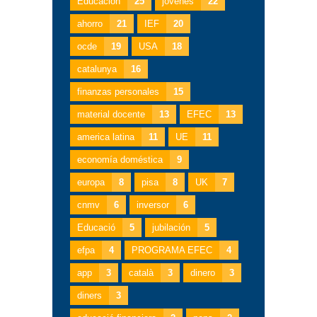
Educación
25
jóvenes
22
ahorro
21
IEF
20
ocde
19
USA
18
catalunya
16
finanzas personales
15
material docente
13
EFEC
13
america latina
11
UE
11
economía doméstica
9
europa
8
pisa
8
UK
7
cnmv
6
inversor
6
Educació
5
jubilación
5
efpa
4
PROGRAMA EFEC
4
app
3
català
3
dinero
3
diners
3