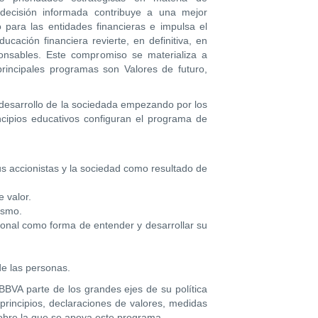
decisión informada contribuye a una mejor
go para las entidades financieras e impulsa el
ucación financiera revierte, en definitiva, en
nsables. Este compromiso se materializa a
rincipales programas son Valores de futuro,
desarrollo de la sociedada empezando por los
ncipios educativos configuran el programa de
us accionistas y la sociedad como resultado de
 valor.
asmo.
sional como forma de entender y desarrollar su
de las personas.
BBVA parte de los grandes ejes de su política
principios, declaraciones de valores, medidas
sobre la que se apoya este programa.