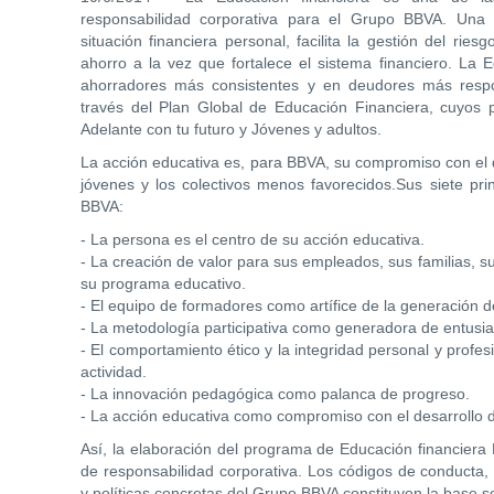
responsabilidad corporativa para el Grupo BBVA. Una 
situación financiera personal, facilita la gestión del ries
ahorro a la vez que fortalece el sistema financiero. La Ed
ahorradores más consistentes y en deudores más respo
través del Plan Global de Educación Financiera, cuyos p
Adelante con tu futuro y Jóvenes y adultos.
La acción educativa es, para BBVA, su compromiso con el 
jóvenes y los colectivos menos favorecidos.Sus siete pri
BBVA:
- La persona es el centro de su acción educativa.
- La creación de valor para sus empleados, sus familias, s
su programa educativo.
- El equipo de formadores como artífice de la generación de
- La metodología participativa como generadora de entusi
- El comportamiento ético y la integridad personal y profe
actividad.
- La innovación pedagógica como palanca de progreso.
- La acción educativa como compromiso con el desarrollo 
Así, la elaboración del programa de Educación financiera 
de responsabilidad corporativa. Los códigos de conducta, 
y políticas concretas del Grupo BBVA constituyen la base 