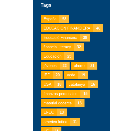
Tags
España
58
EDUCACION FINANCIERA
46
Educació Financera
38
financial literacy
32
Educación
25
jóvenes
22
ahorro
21
IEF
20
ocde
19
USA
18
catalunya
16
finanzas personales
15
material docente
13
EFEC
13
america latina
11