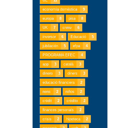
UE
11
economía doméstica
9
europa
8
pisa
8
UK
7
cnmv
6
inversor
6
Educació
5
jubilación
5
efpa
4
PROGRAMA EFEC
4
app
3
català
3
dinero
3
diners
3
educació financiera
2
nens
2
niños
2
crèdit
2
crédito
2
finances personals
2
crisis
2
hipoteca
2