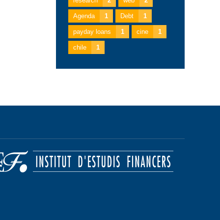
research
2
web
2
Agenda
1
Debt
1
payday loans
1
cine
1
chile
1