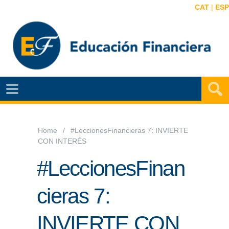
CAT
|
ESP
EF
NOTÍCIAS
VIDEOS
Home
#LeccionesFinancieras 7: INVIERTE
CON INTERÉS
EF
MAPA
#LeccionesFinan
AGENDA
cieras 7:
PUBLICACIONES
INVIERTE CON
EF