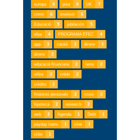
europa
8
pisa
8
UK
7
cnmv
6
inversor
6
Educació
5
jubilación
5
efpa
4
PROGRAMA EFEC
4
app
3
català
3
dinero
3
diners
3
educació financiera
2
nens
2
niños
2
crèdit
2
crédito
2
finances personals
2
crisis
2
hipoteca
2
research
2
web
2
Agenda
1
Debt
1
payday loans
1
cine
1
chile
1