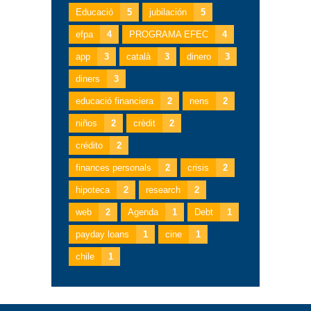
Educació
5
jubilación
5
efpa
4
PROGRAMA EFEC
4
app
3
català
3
dinero
3
diners
3
educació financiera
2
nens
2
niños
2
crèdit
2
crédito
2
finances personals
2
crisis
2
hipoteca
2
research
2
web
2
Agenda
1
Debt
1
payday loans
1
cine
1
chile
1