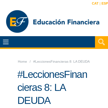
CAT
|
ESP
EF
NOTÍCIAS
VIDEOS
Home
#LeccionesFinancieras 8: LA DEUDA
EF
#LeccionesFinan
MAPA
cieras 8: LA
AGENDA
DEUDA
PUBLICACIONES
EF