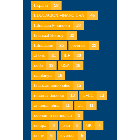
España
58
EDUCACION FINANCIERA
46
Educació Financera
38
financial literacy
32
Educación
25
jóvenes
22
ahorro
21
IEF
20
ocde
19
USA
18
catalunya
16
finanzas personales
15
material docente
13
EFEC
13
america latina
11
UE
11
economía doméstica
9
europa
8
pisa
8
UK
7
cnmv
6
inversor
6