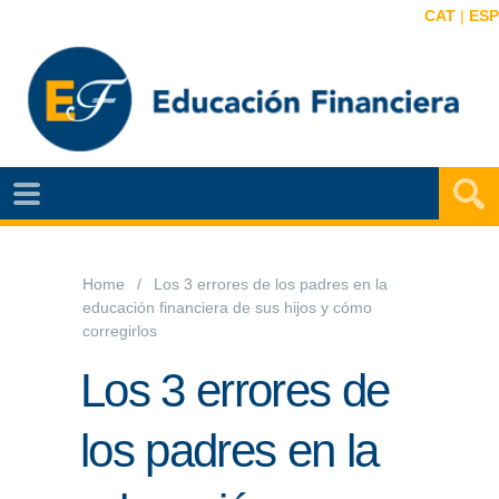
CAT
|
ESP
EF
NOTÍCIAS
VIDEOS
Home
Los 3 errores de los padres en la
educación financiera de sus hijos y cómo
EF
corregirlos
MAPA
Los 3 errores de
AGENDA
los padres en la
PUBLICACIONES
EF