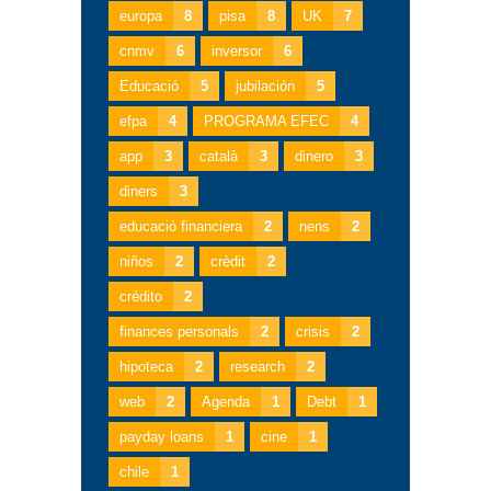
europa
8
pisa
8
UK
7
cnmv
6
inversor
6
Educació
5
jubilación
5
efpa
4
PROGRAMA EFEC
4
app
3
català
3
dinero
3
diners
3
educació financiera
2
nens
2
niños
2
crèdit
2
crédito
2
finances personals
2
crisis
2
hipoteca
2
research
2
web
2
Agenda
1
Debt
1
payday loans
1
cine
1
chile
1