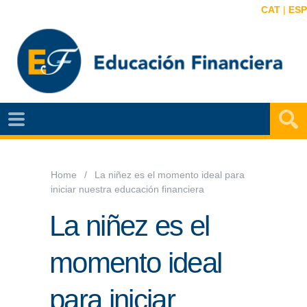
CAT
|
ESP
EF
NOTÍCIAS
VIDEOS
Home
La niñez es el momento ideal para
iniciar nuestra educación financiera
EF
MAPA
La niñez es el
AGENDA
momento ideal
PUBLICACIONES
para iniciar
EF