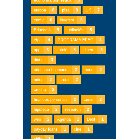
economía doméstica
9
europa
8
pisa
8
UK
7
cnmv
6
inversor
6
Educació
5
jubilación
5
efpa
4
PROGRAMA EFEC
4
app
3
català
3
dinero
3
diners
3
educació financiera
2
nens
2
niños
2
crèdit
2
crédito
2
finances personals
2
crisis
2
hipoteca
2
research
2
web
2
Agenda
1
Debt
1
payday loans
1
cine
1