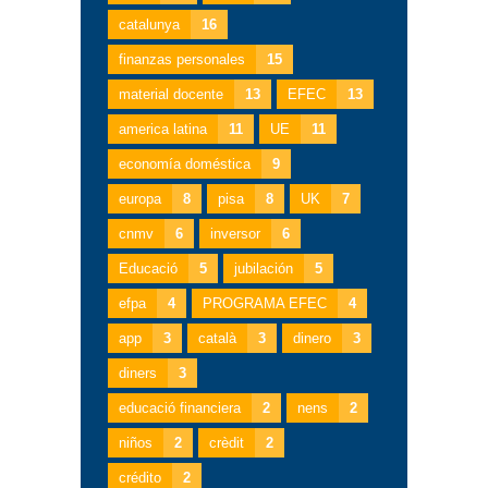
catalunya
16
finanzas personales
15
material docente
13
EFEC
13
america latina
11
UE
11
economía doméstica
9
europa
8
pisa
8
UK
7
cnmv
6
inversor
6
Educació
5
jubilación
5
efpa
4
PROGRAMA EFEC
4
app
3
català
3
dinero
3
diners
3
educació financiera
2
nens
2
niños
2
crèdit
2
crédito
2