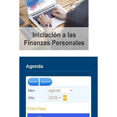
Agenda
Anterior
Siguiente
Mes:
Año:
Print
View