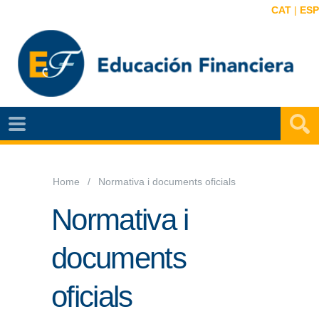
CAT
|
ESP
EF
NOTÍCIAS
VIDEOS
Home
Normativa i documents oficials
EF
Normativa i
MAPA
documents
AGENDA
oficials
PUBLICACIONES
EF