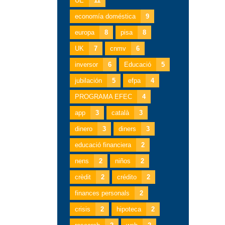
UE
11
economía doméstica
9
europa
8
pisa
8
UK
7
cnmv
6
inversor
6
Educació
5
jubilación
5
efpa
4
PROGRAMA EFEC
4
app
3
català
3
dinero
3
diners
3
educació financiera
2
nens
2
niños
2
crèdit
2
crédito
2
finances personals
2
crisis
2
hipoteca
2