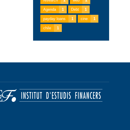
research
2
web
2
Agenda
1
Debt
1
payday loans
1
cine
1
chile
1