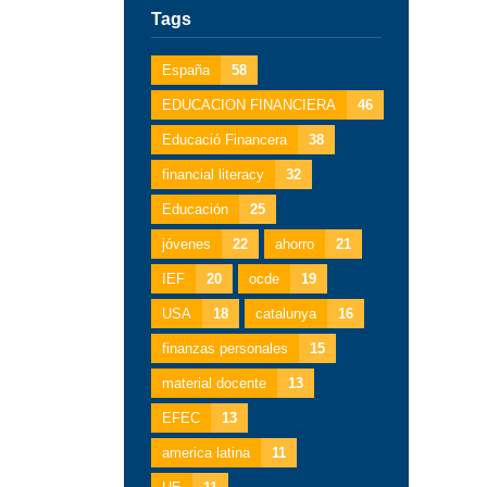
Tags
España
58
EDUCACION FINANCIERA
46
Educació Financera
38
financial literacy
32
Educación
25
jóvenes
22
ahorro
21
IEF
20
ocde
19
USA
18
catalunya
16
finanzas personales
15
material docente
13
EFEC
13
america latina
11