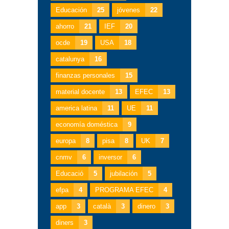
Educación
25
jóvenes
22
ahorro
21
IEF
20
ocde
19
USA
18
catalunya
16
finanzas personales
15
material docente
13
EFEC
13
america latina
11
UE
11
economía doméstica
9
europa
8
pisa
8
UK
7
cnmv
6
inversor
6
Educació
5
jubilación
5
efpa
4
PROGRAMA EFEC
4
app
3
català
3
dinero
3
diners
3