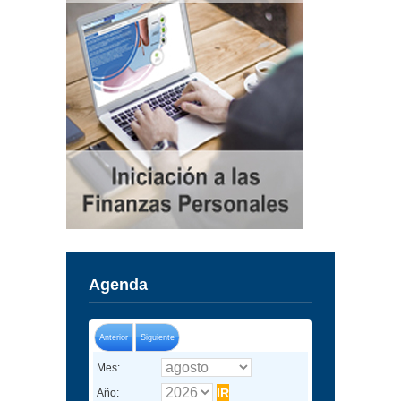
Agenda
Anterior
Siguiente
Mes:
Año: