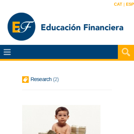
CAT
|
ESP
EF
NOTÍCIAS
VIDEOS
Research
2
EF
MAPA
AGENDA
PUBLICACIONES
EF