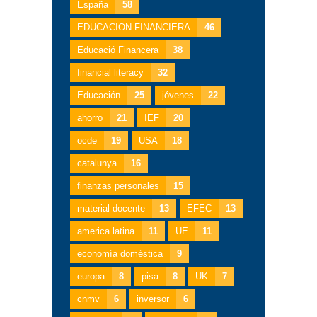
España
58
EDUCACION FINANCIERA
46
Educació Financera
38
financial literacy
32
Educación
25
jóvenes
22
ahorro
21
IEF
20
ocde
19
USA
18
catalunya
16
finanzas personales
15
material docente
13
EFEC
13
america latina
11
UE
11
economía doméstica
9
europa
8
pisa
8
UK
7
cnmv
6
inversor
6