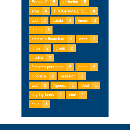
Educació
5
jubilación
5
efpa
4
PROGRAMA EFEC
4
app
3
català
3
dinero
3
diners
3
educació financiera
2
nens
2
niños
2
crèdit
2
crédito
2
finances personals
2
crisis
2
hipoteca
2
research
2
web
2
Agenda
1
Debt
1
payday loans
1
cine
1
chile
1