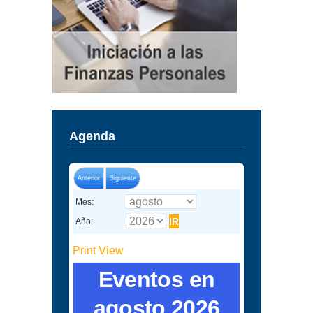
Agenda
Anterior
Siguiente
Mes:
Año:
Print
View
Eventos en
agosto 2026