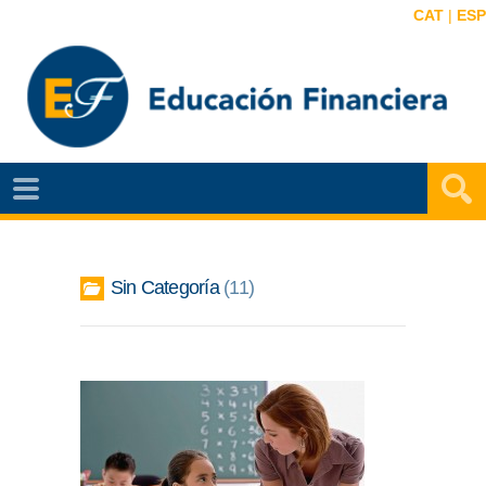
CAT
|
ESP
EF
NOTÍCIAS
VIDEOS
Sin Categoría
11
EF
MAPA
AGENDA
PUBLICACIONES
EF