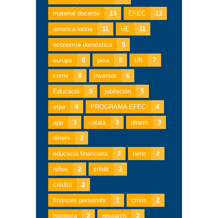
material docente
13
EFEC
13
america latina
11
UE
11
economía doméstica
9
europa
8
pisa
8
UK
7
cnmv
6
inversor
6
Educació
5
jubilación
5
efpa
4
PROGRAMA EFEC
4
app
3
català
3
dinero
3
diners
3
educació financiera
2
nens
2
niños
2
crèdit
2
crédito
2
finances personals
2
crisis
2
hipoteca
2
research
2