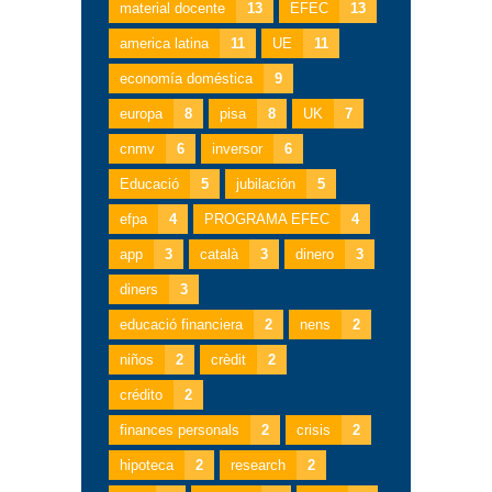
material docente
13
EFEC
13
america latina
11
UE
11
economía doméstica
9
europa
8
pisa
8
UK
7
cnmv
6
inversor
6
Educació
5
jubilación
5
efpa
4
PROGRAMA EFEC
4
app
3
català
3
dinero
3
diners
3
educació financiera
2
nens
2
niños
2
crèdit
2
crédito
2
finances personals
2
crisis
2
hipoteca
2
research
2