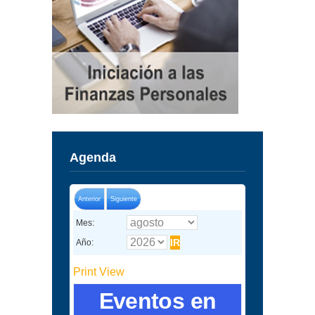
Agenda
Anterior
Siguiente
Mes:
Año:
Print
View
Eventos en