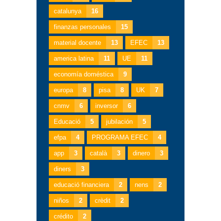
catalunya
16
finanzas personales
15
material docente
13
EFEC
13
america latina
11
UE
11
economía doméstica
9
europa
8
pisa
8
UK
7
cnmv
6
inversor
6
Educació
5
jubilación
5
efpa
4
PROGRAMA EFEC
4
app
3
català
3
dinero
3
diners
3
educació financiera
2
nens
2
niños
2
crèdit
2
crédito
2